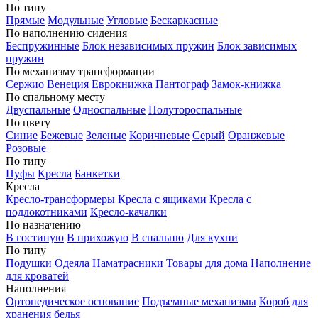
По типу
Прямые
Модульные
Угловые
Бескаркасные
По наполнению сидения
Беспружинные
Блок независимых пружин
Блок зависимых
пружин
По механизму трансформации
Сержио
Венеция
Еврокнижка
Пантограф
Замок-книжка
По спальному месту
Двуспальные
Односпальные
Полутороспальные
По цвету
Синие
Бежевые
Зеленые
Коричневые
Серый
Оранжевые
Розовые
По типу
Пуфы
Кресла
Банкетки
Кресла
Кресло-трансформеры
Кресла с ящиками
Кресла с
подлокотниками
Кресло-качалки
По назначению
В гостиную
В прихожую
В спальню
Для кухни
По типу
Подушки
Одеяла
Наматрасники
Товары для дома
Наполнение
для кроватей
Наполнения
Ортопедическое основание
Подъемные механизмы
Короб для
хранения белья