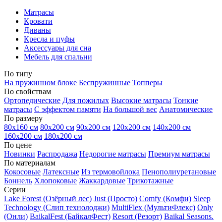
Матрасы
Кровати
Диваны
Кресла и пуфы
Аксессуары для сна
Мебель для спальни
По типу
На пружинном блоке
Беспружинные
Топперы
По свойствам
Ортопедические
Для пожилых
Высокие матрасы
Тонкие
матрасы
С эффектом памяти
На большой вес
Анатомические
По размеру
80х160 см
80х200 см
90х200 см
120х200 см
140х200 см
160х200 см
180х200 см
По цене
Новинки
Распродажа
Недорогие матрасы
Премиум матрасы
По материалам
Кокосовые
Латексные
Из термовойлока
Пенополиуретановые
Боннель
Хлопоковые
Жаккардовые
Трикотажные
Серии
Lake Forest (Озёрный лес)
Just (Просто)
Comfy (Комфи)
Sleep
Technology (Слип технолоджи)
MultiFlex (МультиФлекс)
Only
(Онли)
BaikalFest (БайкалФест)
Resort (Резорт)
Baikal Seasons.