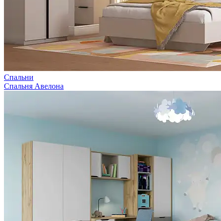
Спальни
Спальня Авелона