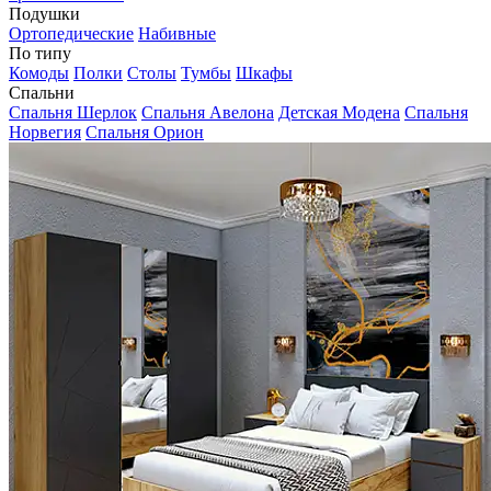
Подушки
Ортопедические
Набивные
По типу
Комоды
Полки
Столы
Тумбы
Шкафы
Спальни
Спальня Шерлок
Спальня Авелона
Детская Модена
Спальня
Норвегия
Спальня Орион