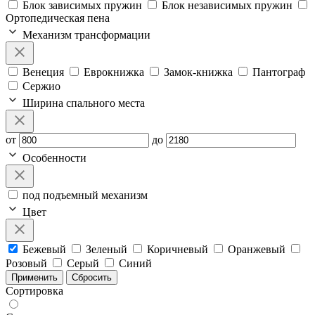
Блок зависимых пружин
Блок независимых пружин
Ортопедическая пена
Механизм трансформации
Венеция
Еврокнижка
Замок-книжка
Пантограф
Сержио
Ширина спального места
от
до
Особенности
под подъемный механизм
Цвет
Бежевый
Зеленый
Коричневый
Оранжевый
Розовый
Серый
Синий
Применить
Сбросить
Сортировка