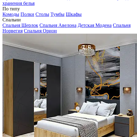
хранения белья
По типу
Комоды
Полки
Столы
Тумбы
Шкафы
Спальни
Спальня Шерлок
Спальня Авелона
Детская Модена
Спальня
Норвегия
Спальня Орион