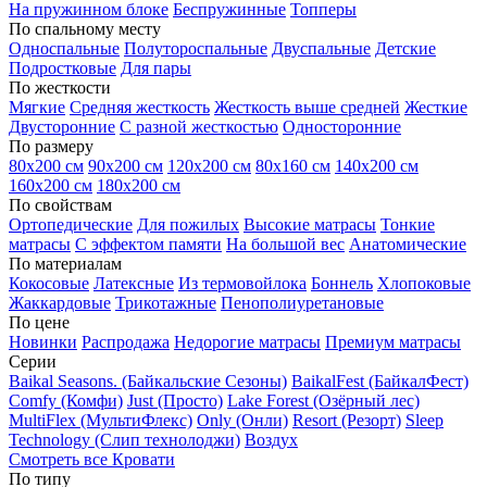
На пружинном блоке
Беспружинные
Топперы
По спальному месту
Односпальные
Полутороспальные
Двуспальные
Детские
Подростковые
Для пары
По жесткости
Мягкие
Средняя жесткость
Жесткость выше средней
Жесткие
Двусторонние
С разной жесткостью
Односторонние
По размеру
80х200 см
90х200 см
120х200 см
80х160 см
140х200 см
160х200 см
180х200 см
По свойствам
Ортопедические
Для пожилых
Высокие матрасы
Тонкие
матрасы
С эффектом памяти
На большой вес
Анатомические
По материалам
Кокосовые
Латексные
Из термовойлока
Боннель
Хлопоковые
Жаккардовые
Трикотажные
Пенополиуретановые
По цене
Новинки
Распродажа
Недорогие матрасы
Премиум матрасы
Серии
Baikal Seasons. (Байкальские Сезоны)
BaikalFest (БайкалФест)
Comfy (Комфи)
Just (Просто)
Lake Forest (Озёрный лес)
MultiFlex (МультиФлекс)
Only (Онли)
Resort (Резорт)
Sleep
Technology (Слип технолоджи)
Воздух
Смотреть все Кровати
По типу