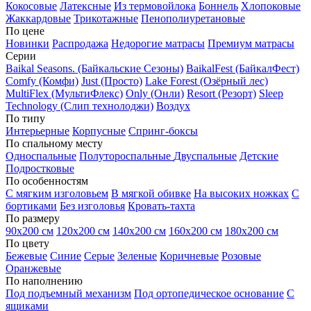
Кокосовые
Латексные
Из термовойлока
Боннель
Хлопоковые
Жаккардовые
Трикотажные
Пенополиуретановые
По цене
Новинки
Распродажа
Недорогие матрасы
Премиум матрасы
Серии
Baikal Seasons. (Байкальские Сезоны)
BaikalFest (БайкалФест)
Comfy (Комфи)
Just (Просто)
Lake Forest (Озёрный лес)
MultiFlex (МультиФлекс)
Only (Онли)
Resort (Резорт)
Sleep
Technology (Слип технолоджи)
Воздух
По типу
Интерьерные
Корпусные
Спринг-боксы
По спальному месту
Односпальные
Полутороспальные
Двуспальные
Детские
Подростковые
По особенностям
С мягким изголовьем
В мягкой обивке
На высоких ножках
С
бортиками
Без изголовья
Кровать-тахта
По размеру
90х200 см
120х200 см
140х200 см
160х200 см
180х200 см
По цвету
Бежевые
Синие
Серые
Зеленые
Коричневые
Розовые
Оранжевые
По наполнению
Под подъемный механизм
Под ортопедическое основание
С
ящиками