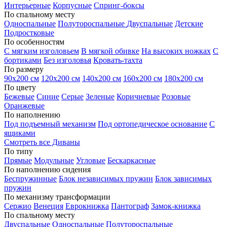
Интерьерные
Корпусные
Спринг-боксы
По спальному месту
Односпальные
Полутороспальные
Двуспальные
Детские
Подростковые
По особенностям
С мягким изголовьем
В мягкой обивке
На высоких ножках
С
бортиками
Без изголовья
Кровать-тахта
По размеру
90х200 см
120х200 см
140х200 см
160х200 см
180х200 см
По цвету
Бежевые
Синие
Серые
Зеленые
Коричневые
Розовые
Оранжевые
По наполнению
Под подъемный механизм
Под ортопедическое основание
С
ящиками
Смотреть все Диваны
По типу
Прямые
Модульные
Угловые
Бескаркасные
По наполнению сидения
Беспружинные
Блок независимых пружин
Блок зависимых
пружин
По механизму трансформации
Сержио
Венеция
Еврокнижка
Пантограф
Замок-книжка
По спальному месту
Двуспальные
Односпальные
Полутороспальные