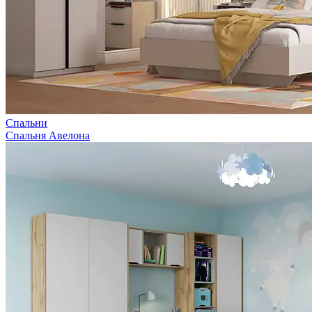
Спальни
Спальня Авелона