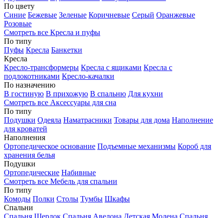
По цвету
Синие
Бежевые
Зеленые
Коричневые
Серый
Оранжевые
Розовые
Смотреть все Кресла и пуфы
По типу
Пуфы
Кресла
Банкетки
Кресла
Кресло-трансформеры
Кресла с ящиками
Кресла с
подлокотниками
Кресло-качалки
По назначению
В гостиную
В прихожую
В спальню
Для кухни
Смотреть все Аксессуары для сна
По типу
Подушки
Одеяла
Наматрасники
Товары для дома
Наполнение
для кроватей
Наполнения
Ортопедическое основание
Подъемные механизмы
Короб для
хранения белья
Подушки
Ортопедические
Набивные
Смотреть все Мебель для спальни
По типу
Комоды
Полки
Столы
Тумбы
Шкафы
Спальни
Спальня Шерлок
Спальня Авелона
Детская Модена
Спальня