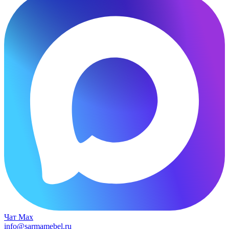
Чат Max
info@sarmamebel.ru