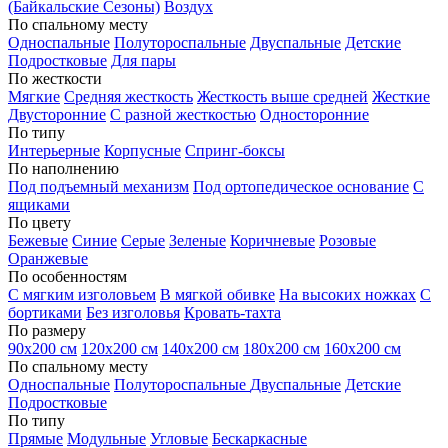
(Байкальские Сезоны)
Воздух
По спальному месту
Односпальные
Полутороспальные
Двуспальные
Детские
Подростковые
Для пары
По жесткости
Мягкие
Средняя жесткость
Жесткость выше средней
Жесткие
Двусторонние
С разной жесткостью
Односторонние
По типу
Интерьерные
Корпусные
Спринг-боксы
По наполнению
Под подъемный механизм
Под ортопедическое основание
С
ящиками
По цвету
Бежевые
Синие
Серые
Зеленые
Коричневые
Розовые
Оранжевые
По особенностям
С мягким изголовьем
В мягкой обивке
На высоких ножках
С
бортиками
Без изголовья
Кровать-тахта
По размеру
90х200 см
120х200 см
140х200 см
180х200 см
160х200 см
По спальному месту
Односпальные
Полутороспальные
Двуспальные
Детские
Подростковые
По типу
Прямые
Модульные
Угловые
Бескаркасные