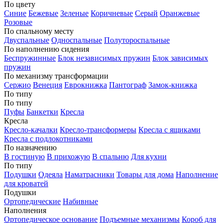
По цвету
Синие
Бежевые
Зеленые
Коричневые
Серый
Оранжевые
Розовые
По спальному месту
Двуспальные
Односпальные
Полутороспальные
По наполнению сидения
Беспружинные
Блок независимых пружин
Блок зависимых
пружин
По механизму трансформации
Сержио
Венеция
Еврокнижка
Пантограф
Замок-книжка
По типу
По типу
Пуфы
Банкетки
Кресла
Кресла
Кресло-качалки
Кресло-трансформеры
Кресла с ящиками
Кресла с подлокотниками
По назначению
В гостиную
В прихожую
В спальню
Для кухни
По типу
Подушки
Одеяла
Наматрасники
Товары для дома
Наполнение
для кроватей
Подушки
Ортопедические
Набивные
Наполнения
Ортопедическое основание
Подъемные механизмы
Короб для