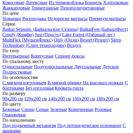
Кокосовые
Латексные
Из термовойлока
Боннель
Хлопоковые
Жаккардовые
Трикотажные
Пенополиуретановые
По цене
Новинки
Распродажа
Недорогие матрасы
Премиум матрасы
Серии
Baikal Seasons. (Байкальские Сезоны)
BaikalFest (БайкалФест)
Comfy (Комфи)
Just (Просто)
Lake Forest (Озёрный лес)
MultiFlex (МультиФлекс)
Only (Онли)
Resort (Резорт)
Sleep
Technology (Слип технолоджи)
Воздух
По типу
Интерьерные
Корпусные
Спринг-боксы
По спальному месту
Односпальные
Полутороспальные
Двуспальные
Детские
Подростковые
По особенностям
С мягким изголовьем
В мягкой обивке
На высоких ножках
С
бортиками
Без изголовья
Кровать-тахта
По размеру
90х200 см
120х200 см
140х200 см
160х200 см
180х200 см
По цвету
Бежевые
Синие
Серые
Зеленые
Коричневые
Розовые
Оранжевые
По наполнению
Под подъемный механизм
Под ортопедическое основание
С
ящиками