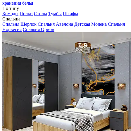
хранения белья
По типу
Комоды
Полки
Столы
Тумбы
Шкафы
Спальни
Спальня Шерлок
Спальня Авелона
Детская Модена
Спальня
Норвегия
Спальня Орион