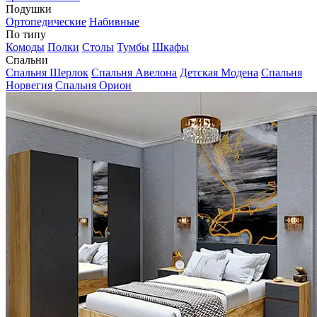
Подушки
Ортопедические
Набивные
По типу
Комоды
Полки
Столы
Тумбы
Шкафы
Спальни
Спальня Шерлок
Спальня Авелона
Детская Модена
Спальня
Норвегия
Спальня Орион