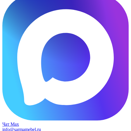
Чат Max
info@sarmamebel.ru