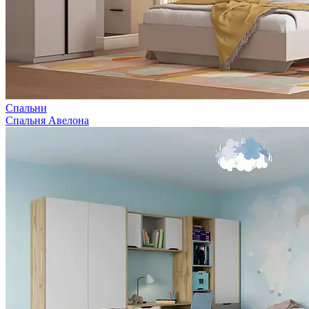
Спальни
Спальня Авелона