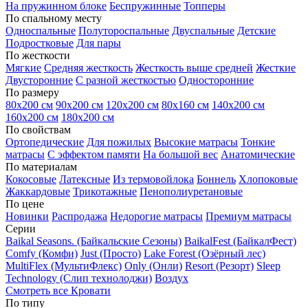
На пружинном блоке
Беспружинные
Топперы
По спальному месту
Односпальные
Полутороспальные
Двуспальные
Детские
Подростковые
Для пары
По жесткости
Мягкие
Средняя жесткость
Жесткость выше средней
Жесткие
Двусторонние
С разной жесткостью
Односторонние
По размеру
80х200 см
90х200 см
120х200 см
80х160 см
140х200 см
160х200 см
180х200 см
По свойствам
Ортопедические
Для пожилых
Высокие матрасы
Тонкие
матрасы
С эффектом памяти
На большой вес
Анатомические
По материалам
Кокосовые
Латексные
Из термовойлока
Боннель
Хлопоковые
Жаккардовые
Трикотажные
Пенополиуретановые
По цене
Новинки
Распродажа
Недорогие матрасы
Премиум матрасы
Серии
Baikal Seasons. (Байкальские Сезоны)
BaikalFest (БайкалФест)
Comfy (Комфи)
Just (Просто)
Lake Forest (Озёрный лес)
MultiFlex (МультиФлекс)
Only (Онли)
Resort (Резорт)
Sleep
Technology (Слип технолоджи)
Воздух
Смотреть все Кровати
По типу