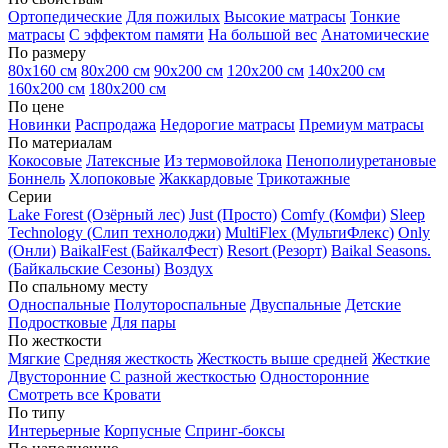
Ортопедические
Для пожилых
Высокие матрасы
Тонкие
матрасы
С эффектом памяти
На большой вес
Анатомические
По размеру
80х160 см
80х200 см
90х200 см
120х200 см
140х200 см
160х200 см
180х200 см
По цене
Новинки
Распродажа
Недорогие матрасы
Премиум матрасы
По материалам
Кокосовые
Латексные
Из термовойлока
Пенополиуретановые
Боннель
Хлопоковые
Жаккардовые
Трикотажные
Серии
Lake Forest (Озёрный лес)
Just (Просто)
Comfy (Комфи)
Sleep
Technology (Слип технолоджи)
MultiFlex (МультиФлекс)
Only
(Онли)
BaikalFest (БайкалФест)
Resort (Резорт)
Baikal Seasons.
(Байкальские Сезоны)
Воздух
По спальному месту
Односпальные
Полутороспальные
Двуспальные
Детские
Подростковые
Для пары
По жесткости
Мягкие
Средняя жесткость
Жесткость выше средней
Жесткие
Двусторонние
С разной жесткостью
Односторонние
Смотреть все Кровати
По типу
Интерьерные
Корпусные
Спринг-боксы