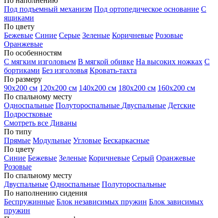
По наполнению
Под подъемный механизм
Под ортопедическое основание
С
ящиками
По цвету
Бежевые
Синие
Серые
Зеленые
Коричневые
Розовые
Оранжевые
По особенностям
С мягким изголовьем
В мягкой обивке
На высоких ножках
С
бортиками
Без изголовья
Кровать-тахта
По размеру
90х200 см
120х200 см
140х200 см
180х200 см
160х200 см
По спальному месту
Односпальные
Полутороспальные
Двуспальные
Детские
Подростковые
Смотреть все Диваны
По типу
Прямые
Модульные
Угловые
Бескаркасные
По цвету
Синие
Бежевые
Зеленые
Коричневые
Серый
Оранжевые
Розовые
По спальному месту
Двуспальные
Односпальные
Полутороспальные
По наполнению сидения
Беспружинные
Блок независимых пружин
Блок зависимых
пружин