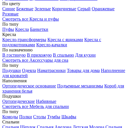
По цвету
Синие
Бежевые
Зеленые
Коричневые
Серый
Оранжевые
Розовые
Смотреть все Кресла и пуфы
По типу
Пуфы
Кресла
Банкетки
Кресла
Кресло-трансформеры
Кресла с ящиками
Кресла с
подлокотниками
Кресло-качалки
По назначению
В гостиную
В прихожую
В спальню
Для кухни
Смотреть все Аксессуары для сна
По типу
Подушки
Одеяла
Наматрасники
Товары для дома
Наполнение
для кроватей
Наполнения
Ортопедическое основание
Подъемные механизмы
Короб для
хранения белья
Подушки
Ортопедические
Набивные
Смотреть все Мебель для спальни
По типу
Комоды
Полки
Столы
Тумбы
Шкафы
Спальни
Спальня Шерлок
Спальня Авелона
Детская Модена
Спальня