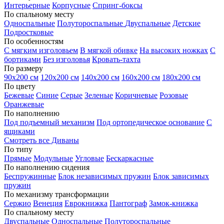
Интерьерные
Корпусные
Спринг-боксы
По спальному месту
Односпальные
Полутороспальные
Двуспальные
Детские
Подростковые
По особенностям
С мягким изголовьем
В мягкой обивке
На высоких ножках
С
бортиками
Без изголовья
Кровать-тахта
По размеру
90х200 см
120х200 см
140х200 см
160х200 см
180х200 см
По цвету
Бежевые
Синие
Серые
Зеленые
Коричневые
Розовые
Оранжевые
По наполнению
Под подъемный механизм
Под ортопедическое основание
С
ящиками
Смотреть все Диваны
По типу
Прямые
Модульные
Угловые
Бескаркасные
По наполнению сидения
Беспружинные
Блок независимых пружин
Блок зависимых
пружин
По механизму трансформации
Сержио
Венеция
Еврокнижка
Пантограф
Замок-книжка
По спальному месту
Двуспальные
Односпальные
Полутороспальные