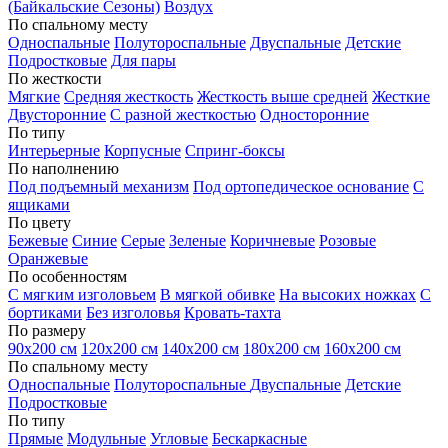
(Байкальские Сезоны)
Воздух
По спальному месту
Односпальные
Полутороспальные
Двуспальные
Детские
Подростковые
Для пары
По жесткости
Мягкие
Средняя жесткость
Жесткость выше средней
Жесткие
Двусторонние
С разной жесткостью
Односторонние
По типу
Интерьерные
Корпусные
Спринг-боксы
По наполнению
Под подъемный механизм
Под ортопедическое основание
С
ящиками
По цвету
Бежевые
Синие
Серые
Зеленые
Коричневые
Розовые
Оранжевые
По особенностям
С мягким изголовьем
В мягкой обивке
На высоких ножках
С
бортиками
Без изголовья
Кровать-тахта
По размеру
90х200 см
120х200 см
140х200 см
180х200 см
160х200 см
По спальному месту
Односпальные
Полутороспальные
Двуспальные
Детские
Подростковые
По типу
Прямые
Модульные
Угловые
Бескаркасные