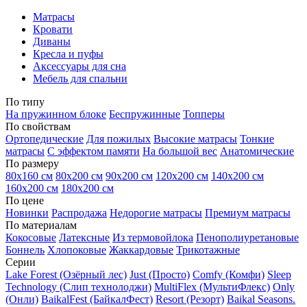
Матрасы
Кровати
Диваны
Кресла и пуфы
Аксессуары для сна
Мебель для спальни
По типу
На пружинном блоке
Беспружинные
Топперы
По свойствам
Ортопедические
Для пожилых
Высокие матрасы
Тонкие
матрасы
С эффектом памяти
На большой вес
Анатомические
По размеру
80х160 см
80х200 см
90х200 см
120х200 см
140х200 см
160х200 см
180х200 см
По цене
Новинки
Распродажа
Недорогие матрасы
Премиум матрасы
По материалам
Кокосовые
Латексные
Из термовойлока
Пенополиуретановые
Боннель
Хлопоковые
Жаккардовые
Трикотажные
Серии
Lake Forest (Озёрный лес)
Just (Просто)
Comfy (Комфи)
Sleep
Technology (Слип технолоджи)
MultiFlex (МультиФлекс)
Only
(Онли)
BaikalFest (БайкалФест)
Resort (Резорт)
Baikal Seasons.