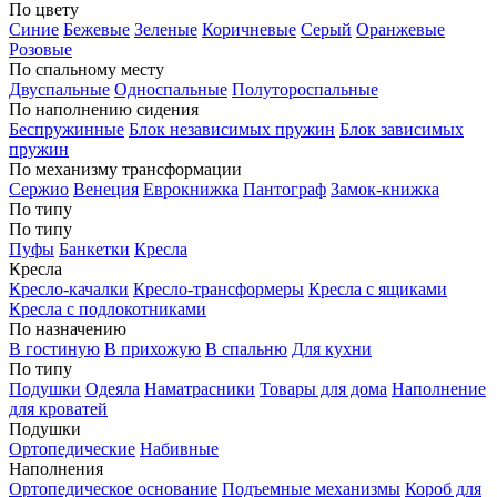
По цвету
Синие
Бежевые
Зеленые
Коричневые
Серый
Оранжевые
Розовые
По спальному месту
Двуспальные
Односпальные
Полутороспальные
По наполнению сидения
Беспружинные
Блок независимых пружин
Блок зависимых
пружин
По механизму трансформации
Сержио
Венеция
Еврокнижка
Пантограф
Замок-книжка
По типу
По типу
Пуфы
Банкетки
Кресла
Кресла
Кресло-качалки
Кресло-трансформеры
Кресла с ящиками
Кресла с подлокотниками
По назначению
В гостиную
В прихожую
В спальню
Для кухни
По типу
Подушки
Одеяла
Наматрасники
Товары для дома
Наполнение
для кроватей
Подушки
Ортопедические
Набивные
Наполнения
Ортопедическое основание
Подъемные механизмы
Короб для