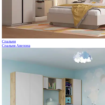
Спальни
Спальня Авелона