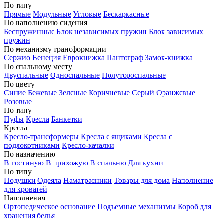
По типу
Прямые
Модульные
Угловые
Бескаркасные
По наполнению сидения
Беспружинные
Блок независимых пружин
Блок зависимых
пружин
По механизму трансформации
Сержио
Венеция
Еврокнижка
Пантограф
Замок-книжка
По спальному месту
Двуспальные
Односпальные
Полутороспальные
По цвету
Синие
Бежевые
Зеленые
Коричневые
Серый
Оранжевые
Розовые
По типу
Пуфы
Кресла
Банкетки
Кресла
Кресло-трансформеры
Кресла с ящиками
Кресла с
подлокотниками
Кресло-качалки
По назначению
В гостиную
В прихожую
В спальню
Для кухни
По типу
Подушки
Одеяла
Наматрасники
Товары для дома
Наполнение
для кроватей
Наполнения
Ортопедическое основание
Подъемные механизмы
Короб для
хранения белья