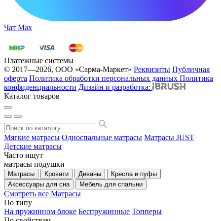
Чат Max
Платежные системы
© 2017—2026, ООО «Сарма-Маркет»
Реквизиты
Публичная
оферта
Политика обработки персональных данных
Политика
конфиденциальности
Дизайн и разработка:
Каталог товаров
Мягкие матрасы
Односпальные матрасы
Матрасы JUST
Детские матрасы
Часто ищут
матрасы
подушки
Матрасы
Кровати
Диваны
Кресла и пуфы
Аксессуары для сна
Мебель для спальни
Смотреть все Матрасы
По типу
На пружинном блоке
Беспружинные
Топперы
По свойствам